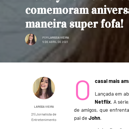
comemoram aniversá
maneira super fofa!
POR
LARISSA VIEIRA
5 DE ABRIL DE 2021
O
casal mais am
Lançada em ab
Netflix
. A séri
LARISSA VIEIRA
de amigos, que enfrent
21 | Jornalista de
pai de
John
.
Entretenimento