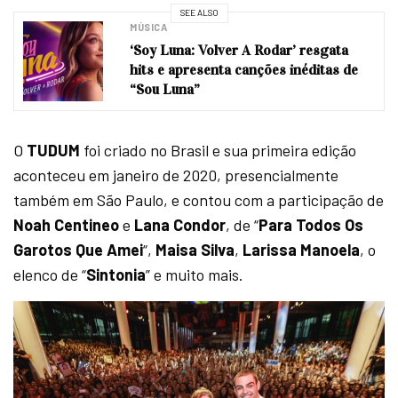
SEE ALSO
MÚSICA
‘Soy Luna: Volver A Rodar’ resgata
hits e apresenta canções inéditas de
“Sou Luna”
O
TUDUM
foi criado no Brasil e sua primeira edição
aconteceu em janeiro de 2020, presencialmente
também em São Paulo, e contou com a participação de
Noah Centineo
e
Lana Condor
, de “
Para Todos Os
Garotos Que Amei
“,
Maisa Silva
,
Larissa Manoela
, o
elenco de “
Sintonia
” e muito mais.