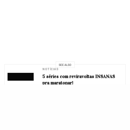
SEE ALSO
NOTÍCIAS
5 séries com reviravoltas INSANAS
pra maratonar!
Não entendeu o porque da briga? Pois é. É
complicado. Parece que é uma história antiga.
Ao que
tudo indica, Justin teve um caso com a ex-mulher de
Orlando, a modelo da Victoria’s Secret Miranda Kerr,