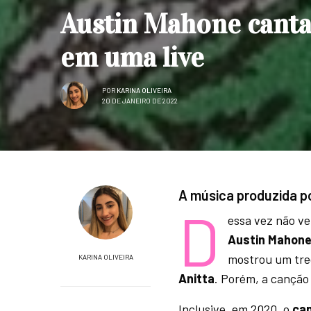
Austin Mahone canta
em uma live
POR
KARINA OLIVEIRA
20 DE JANEIRO DE 2022
A música produzida po
D
essa vez não vem
Austin Mahon
mostrou um tre
KARINA OLIVEIRA
Anitta
. Porém, a canção
Inclusive, em 2020,
o
ca