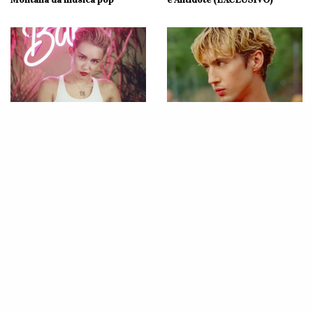
MÚSICA
MÚSICA
Miley Cyrus anuncia
Troye Sivan lança o eletrizante
relançamento do “Bangerz” em
videoclipe de “RUSH”, seu novo
homenagem aos 10 anos do
single
álbum com nova tracklist