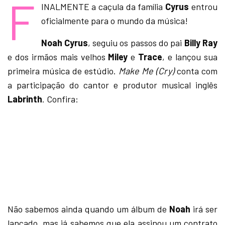
F
INALMENTE a caçula da família
Cyrus
entrou
oficialmente para o mundo da música!
Noah Cyrus
, seguiu os passos do pai
Billy Ray
e dos irmãos mais velhos
Miley
e
Trace
, e lançou sua
primeira música de estúdio.
Make Me (Cry)
conta com
a participação do cantor e produtor musical inglês
Labrinth
. Confira:
Não sabemos ainda quando um álbum de
Noah
irá ser
lançado, mas já sabemos que ela
assinou um contrato