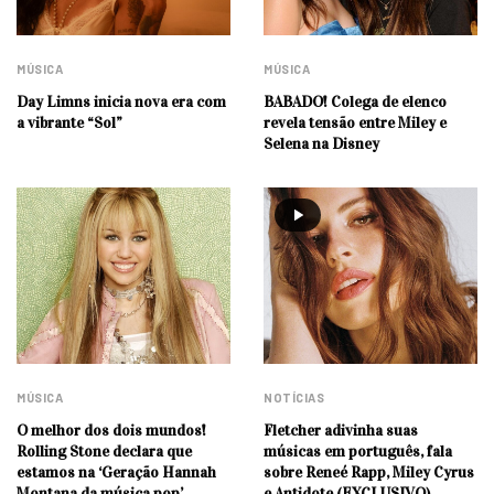
MÚSICA
MÚSICA
Day Limns inicia nova era com
BABADO! Colega de elenco
a vibrante “Sol”
revela tensão entre Miley e
Selena na Disney
MÚSICA
NOTÍCIAS
O melhor dos dois mundos!
Fletcher adivinha suas
Rolling Stone declara que
músicas em português, fala
estamos na ‘Geração Hannah
sobre Reneé Rapp, Miley Cyrus
Montana da música pop’
e Antidote (EXCLUSIVO)