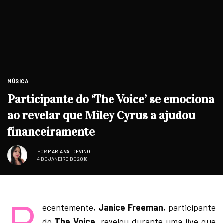
MÚSICA
Participante do ‘The Voice’ se emociona
ao revelar que Miley Cyrus a ajudou
financeiramente
POR
MARTA VALDEVINO
4 DE JANEIRO DE 2018
R
ecentemente,
Janice Freeman
, participante
do
The Voice
, revelou durante uma live que