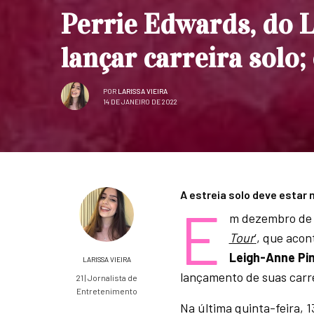
Perrie Edwards, do Li
lançar carreira solo;
POR
LARISSA VIEIRA
14 DE JANEIRO DE 2022
A estreia solo deve estar
E
m dezembro de
Tour
‘
, que acon
Leigh-Anne Pi
LARISSA VIEIRA
lançamento de suas carre
21 | Jornalista de
Entretenimento
Na última quinta-feira, 