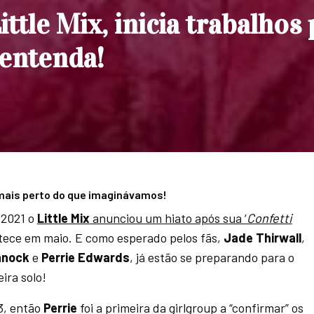
ttle Mix, inicia trabalhos
 entenda!
 mais perto do que imaginávamos!
 2021 o
Little Mix
anunciou um hiato após sua ‘
Confetti
tece em maio. E como esperado pelos fãs,
Jade Thirwall
,
nnock
e
Perrie Edwards
, já estão se preparando para o
ira solo!
13, então
Perrie
foi a primeira da girlgroup a “confirmar” os