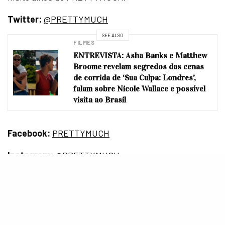
Twitter:
@PRETTYMUCH
SEE ALSO
FILMES
ENTREVISTA: Asha Banks e Matthew
Broome revelam segredos das cenas
de corrida de ‘Sua Culpa: Londres’,
falam sobre Nicole Wallace e possível
visita ao Brasil
Facebook:
PRETTYMUCH
Instagram:
@PRETTYMUCH
Youtube:
PRETTYMUCH
/
PRETTYMUCHVEVO
Imagem Destaque: Reprodução/Divulgação