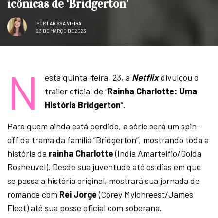
icônicas de ‘Bridgerton’
POR
LARISSA VIEIRA
23 DE MARÇO DE 2023
N
esta quinta-feira, 23, a
Netflix
divulgou o
trailer oficial de “
Rainha Charlotte: Uma
História Bridgerton
“.
Para quem ainda está perdido, a série será um spin-
off da trama da família “Bridgerton”, mostrando toda a
história da
rainha Charlotte
(India Amarteifio/Golda
Rosheuvel). Desde sua juventude até os dias em que
se passa a história original, mostrará sua jornada de
romance com
Rei Jorge
(Corey Mylchreest/James
Fleet) até sua posse oficial com soberana.