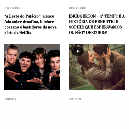
NOTÍCIAS
DESTAQUE
“A Leste do Palácio”: elenco
[BRIDGERTON – 4ª TEMP]: É A
fala sobre desafios, folclore
HISTÓRIA DE BENEDTIC E
coreano e bastidores da nova
SOPHIE QUE ESPERÁVAMOS
série da Netflix
OU NÃO? DESCUBRA!
MÚSICA
FILMES
Midnight Til Morning, do
Meu Ano em Oxford: Sofia
reality ‘Building the Band’ da
Carson e Corey Mylchreest
Netflix, anuncia primeiro show
falam sobre química e trocam
no Brasil
elogios (EXCLUSIVO)