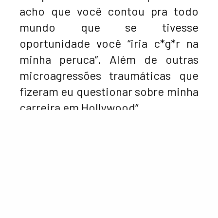
acho que você contou pra todo
mundo que se tivesse
oportunidade você “iria c*g*r na
minha peruca”. Além de outras
microagressões traumáticas que
fizeram eu questionar sobre minha
carreira em Hollywood“
O comentário de Samanta gerou grande repercussão e
Alex Newel
e
Amber Riley
, que compunham o elenco
de ‘Glee’, comentaram o post da atriz com Gifs,
levando os fãs da série a pensar de que a história
realmente tenha acontecido.