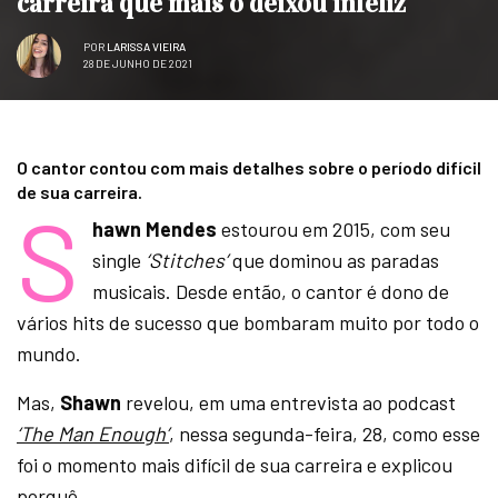
carreira que mais o deixou infeliz
POR
LARISSA VIEIRA
28 DE JUNHO DE 2021
O cantor contou com mais detalhes sobre o período difícil
de sua carreira.
S
hawn Mendes
estourou em 2015, com seu
single
‘Stitches’
que dominou as paradas
musicais. Desde então, o cantor é dono de
vários hits de sucesso que bombaram muito por todo o
mundo.
Mas,
Shawn
revelou, em uma entrevista ao podcast
‘The Man Enough’
, nessa segunda-feira, 28, como esse
foi o momento mais difícil de sua carreira e explicou
porquê.