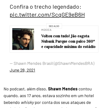
Confira o trecho legendado:
pic.twitter.com/ScqGE9eB6H
SEE ALSO
MÚSICA
Voltou com tudo! Jão esgota
Nubank Parque com palco 360º
e capacidade máxima do estádio
— Shawn Mendes Brasil (@ShawnMendesBRA)
June 28, 2021
No podcast, além disso,
Shawn Mendes
contou
quando, aos 17 anos, estava sozinho em um hotel
bebendo
whisky
por conta dos seus ataques de