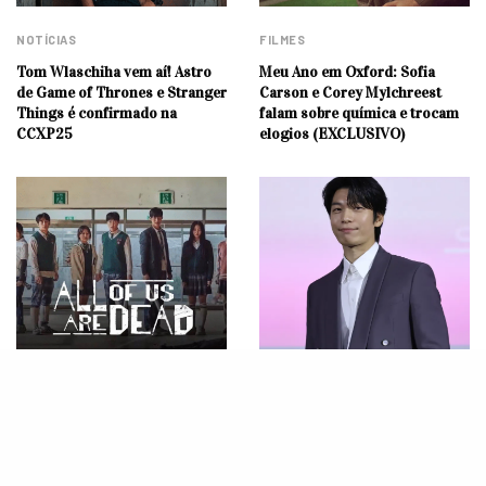
NOTÍCIAS
FILMES
Tom Wlaschiha vem aí! Astro
Meu Ano em Oxford: Sofia
de Game of Thrones e Stranger
Carson e Corey Mylchreest
Things é confirmado na
falam sobre química e trocam
CCXP25
elogios (EXCLUSIVO)
NOTÍCIAS
NOTÍCIAS
All of Us Are Dead 2: Zumbis
Ator de “Round 6”, Wi Ha Joon,
invadem Seul enquanto
chega no Brasil em abril
segunda temporada entra em
produção