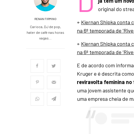
D
já tem um novo
original do str
RENAN FIRMINO
+
Kiernan Shipka conta c
Carioca, DJ de pop,
na 6ª temporada de ‘Rive
hater de café nas horas
vagas…
+
Kiernan Shipka conta c
na 6ª temporada de ‘Rive
E de acordo com inform
Kruger e é descrita com
reviravolta feminina no
uma jovem assistente qu
uma empresa cheia de man