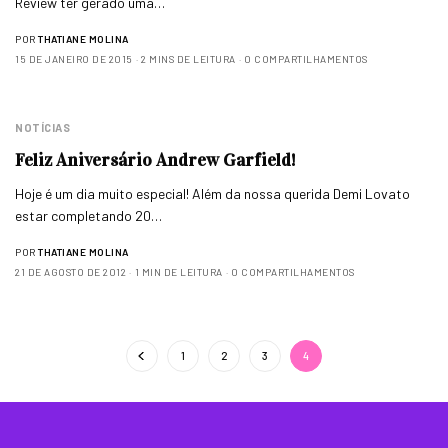
Review ter gerado uma…
POR
THATIANE MOLINA
15 DE JANEIRO DE 2015
2 MINS DE LEITURA
0 COMPARTILHAMENTOS
NOTÍCIAS
Feliz Aniversário Andrew Garfield!
Hoje é um dia muito especial! Além da nossa querida Demi Lovato
estar completando 20…
POR
THATIANE MOLINA
21 DE AGOSTO DE 2012
1 MIN DE LEITURA
0 COMPARTILHAMENTOS
1
2
3
4