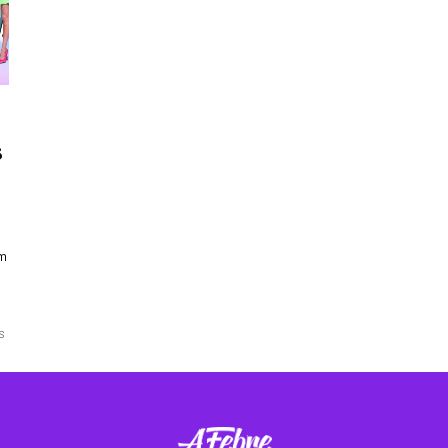
s
em
S