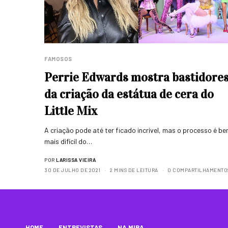
FAMOSOS
Perrie Edwards mostra bastidore
da criação da estátua de cera do
Little Mix
A criação pode até ter ficado incrível, mas o processo é b
mais difícil do…
POR
LARISSA VIEIRA
30 DE JULHO DE 2021
2 MINS DE LEITURA
0 COMPARTILHAMENTO
HOME
ENTREVISTAS
NA MIRA