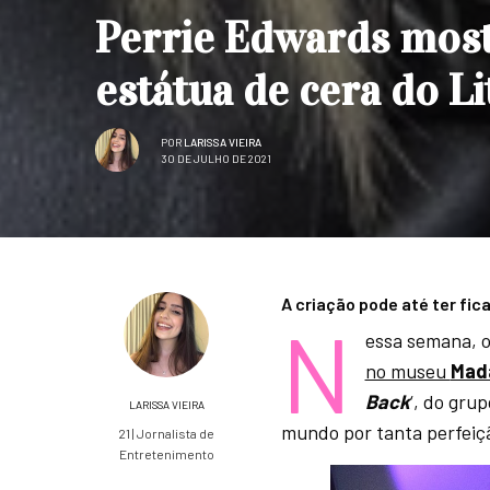
Perrie Edwards mostr
estátua de cera do Li
POR
LARISSA VIEIRA
30 DE JULHO DE 2021
A criação pode até ter fic
N
essa semana, 
no museu
Mad
Back
‘, do gru
LARISSA VIEIRA
mundo por tanta perfeiç
21 | Jornalista de
Entretenimento