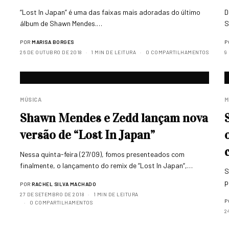
“Lost In Japan” é uma das faixas mais adoradas do último
D
álbum de Shawn Mendes.…
S
POR
MARISA BORGES
P
26 DE OUTUBRO DE 2018
1 MIN DE LEITURA
0 COMPARTILHAMENTOS
9
MÚSICA
M
Shawn Mendes e Zedd lançam nova
versão de “Lost In Japan”
Nessa quinta-feira (27/09), fomos presenteados com
finalmente, o lançamento do remix de “Lost In Japan“,…
S
p
POR
RACHEL SILVA MACHADO
27 DE SETEMBRO DE 2018
1 MIN DE LEITURA
P
0 COMPARTILHAMENTOS
2