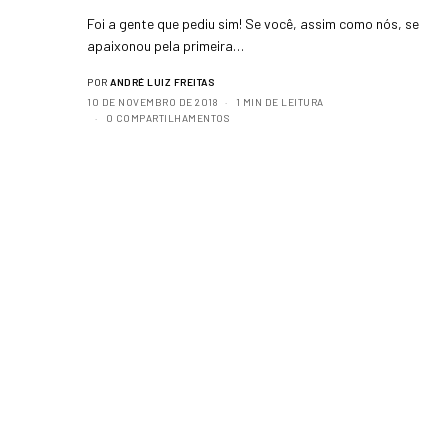
Foi a gente que pediu sim! Se você, assim como nós, se
apaixonou pela primeira…
POR
ANDRÉ LUIZ FREITAS
10 DE NOVEMBRO DE 2018
1 MIN DE LEITURA
0 COMPARTILHAMENTOS