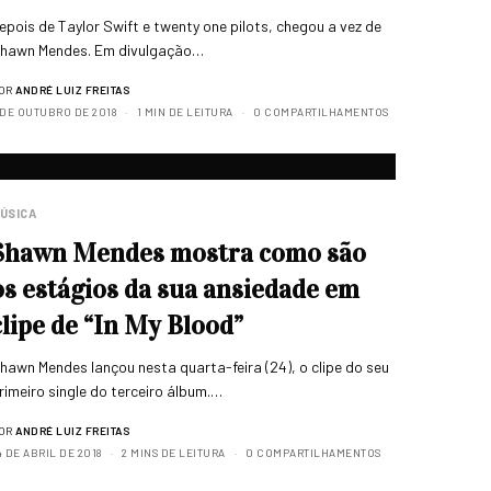
epois de Taylor Swift e twenty one pilots, chegou a vez de
hawn Mendes. Em divulgação…
OR
ANDRÉ LUIZ FREITAS
 DE OUTUBRO DE 2018
1 MIN DE LEITURA
0 COMPARTILHAMENTOS
ÚSICA
Shawn Mendes mostra como são
os estágios da sua ansiedade em
clipe de “In My Blood”
hawn Mendes lançou nesta quarta-feira (24), o clipe do seu
rimeiro single do terceiro álbum.…
OR
ANDRÉ LUIZ FREITAS
4 DE ABRIL DE 2018
2 MINS DE LEITURA
0 COMPARTILHAMENTOS