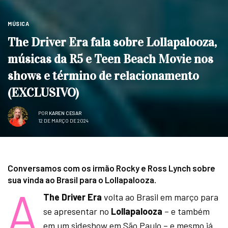
MÚSICA
The Driver Era fala sobre Lollapalooza,
músicas da R5 e Teen Beach Movie nos
shows e término de relacionamento
(EXCLUSIVO)
POR
KAREN CESAR
12 DE MARÇO DE 2024
Conversamos com os irmão Rocky e Ross Lynch sobre
sua vinda ao Brasil para o Lollapalooza.
A
The Driver Era
volta ao Brasil em março para
se apresentar no
Lollapalooza
– e também
em um sideshow em São Paulo – e mesmo já