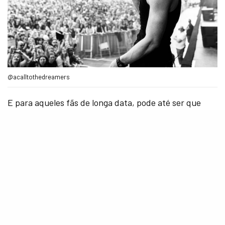
@acalltothedreamers
E para aqueles fãs de longa data, pode até ser que
role músicas da
R5
e de “
Teen Beach Movie
“, viu?
“Talvez nos sideshows. Eu não ficaria surpreso se
isso acontecesse. Nós gostamos de nos divertir e
isso parece que pode ser divertido”
, revelou Rocky.
E se tem uma música que estamos ansiosíssimos para
ouvir ao vivo, é o novo single da
The Driver Era
, “
Get
Off My Phone
“, que vem crescendo cada vez mais