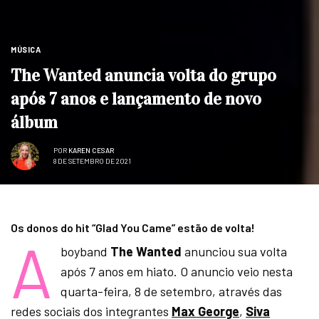
MÚSICA
The Wanted anuncia volta do grupo
após 7 anos e lançamento de novo
álbum
POR
KAREN CESAR
8 DE SETEMBRO DE 2021
Os donos do hit “Glad You Came” estão de volta!
A
boyband
The Wanted
anunciou sua volta
após 7 anos em hiato. O anuncio veio nesta
quarta-feira, 8 de setembro, através das
redes sociais dos integrantes
Max George
,
Siva