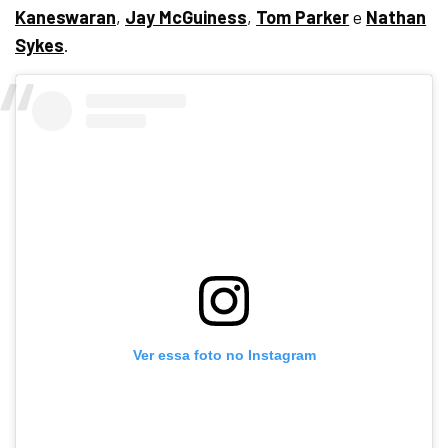
Kaneswaran
,
Jay McGuiness
,
Tom Parker
e
Nathan
Sykes
.
Ver essa foto no Instagram