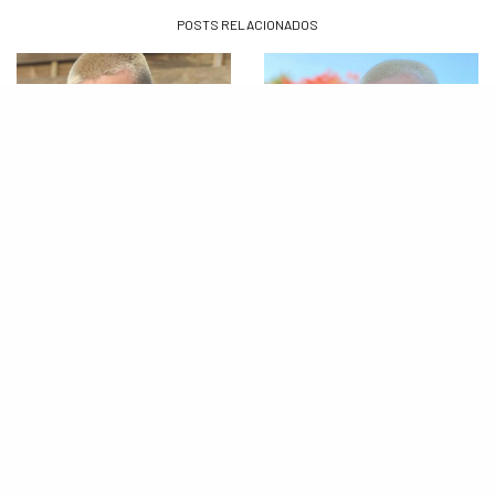
POSTS RELACIONADOS
NOTÍCIAS
MÚSICA
Tom Parker, do The Wanted,
Tom Parker revela estar
volta a falar sobre seu tumor e
respondendo bem ao
estado de saúde!
tratamento de câncer cerebral:
“Redução significativa”