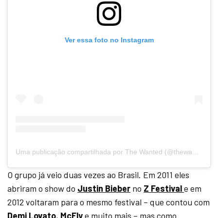
Ver essa foto no Instagram
Uma publicação compartilhada por The Wanted (@thewantedmusic)
O grupo já veio duas vezes ao Brasil. Em 2011 eles
abriram o show do
Justin Bieber
no
Z Festival
e em
2012 voltaram para o mesmo festival – que contou com
Demi Lovato
,
McFly
e muito mais – mas como