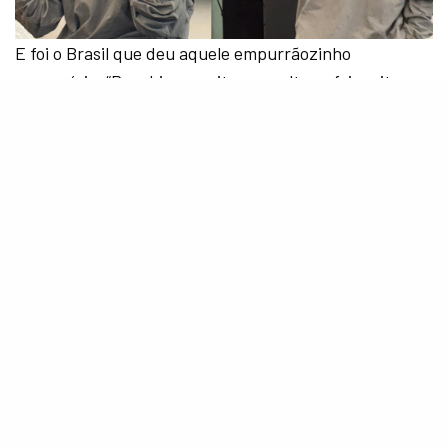
E foi o Brasil que deu aquele empurrãozinho
necessário. “Recebi o convite pra voltar e foi muito
especial. Senti que esse era o momento de recuperar
minha confiança. Sabia que o público ia me receber
com muito carinho.” O carinho, aliás, veio desde a
chegada: “Quando cheguei aqui no Brasil e vi fãs no
aeroporto, senti que estava no lugar certo e senti
muita gratidão.”
O show, claro, foi inesquecível. “Quando subi no palco,
meu coração acelerou. O calor que o público passa é
muito grande e também gritam muito alto. Me senti
muito feliz.”
Para quem acompanha o trabalho do artista, dá pra