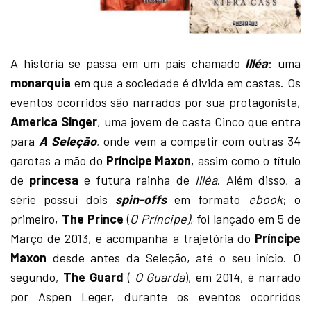
A história se passa em um país chamado
Illéa
: uma
monarquia
em que a sociedade é divida em castas. Os
eventos ocorridos são narrados por sua protagonista,
America Singer
, uma jovem de casta Cinco que entra
para
A Seleção
, onde vem a competir com outras 34
garotas a mão do
Príncipe Maxon
, assim como o título
de
princesa
e futura rainha de
Illéa
. Além disso, a
série possui dois
spin-offs
em formato
ebook
; o
primeiro,
The Prince
(
O Príncipe)
, foi lançado em 5 de
Março de 2013, e acompanha a trajetória do
Príncipe
Maxon
desde antes da Seleção, até o seu início. O
segundo,
The Guard
(
O Guarda
), em 2014, é narrado
por Aspen Leger, durante os eventos ocorridos