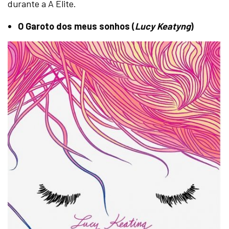
durante a A Elite.
O Garoto dos meus sonhos (
Lucy Keatyng
)