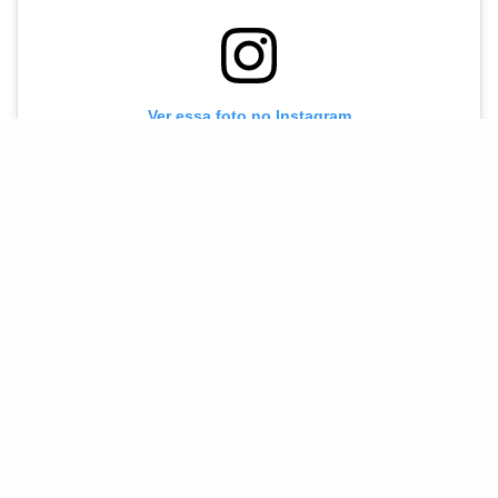
Ver essa foto no Instagram
Uma publicação compartilhada por Febre Teen (@febreteen)
O elenco reúne ainda Leandra e Angela Leal, Estrela
Straus, Rodrigo Pandolfo, Ângelo Antônio, Stella
Rabello, Claudio Mendes, Letrux, Helena Bonjour, Luiz