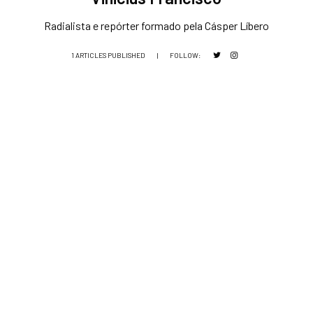
Radialista e repórter formado pela Cásper Líbero
1 ARTICLES PUBLISHED
|
FOLLOW: