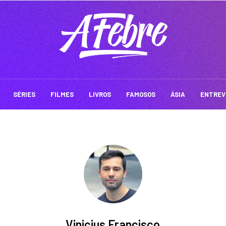
SÉRIES
FILMES
LIVROS
FAMOSOS
ÁSIA
ENTREV
Vinicius Francisco