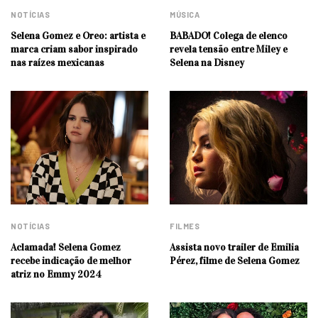
NOTÍCIAS
MÚSICA
Selena Gomez e Oreo: artista e
BABADO! Colega de elenco
marca criam sabor inspirado
revela tensão entre Miley e
nas raízes mexicanas
Selena na Disney
NOTÍCIAS
FILMES
Aclamada! Selena Gomez
Assista novo trailer de Emilia
recebe indicação de melhor
Pérez, filme de Selena Gomez
atriz no Emmy 2024