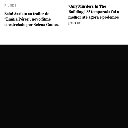
FILMES
‘Only Murders In The
Building’: 3ª temporada foi a
Saiu! Assista ao trailer de
melhor até agora e podemos
‘’Emilia Pérez’’, novo filme
provar
coestrelado por Selena Gomez