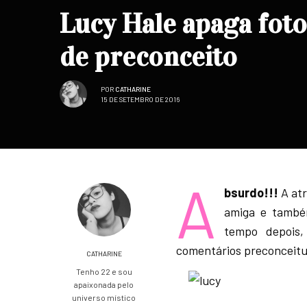
Lucy Hale apaga foto
de preconceito
POR
CATHARINE
15 DE SETEMBRO DE 2016
A
bsurdo!!!
A at
amiga e també
tempo depois
comentários preconceitu
CATHARINE
Tenho 22 e sou
apaixonada pelo
universo místico