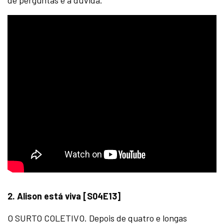
de perguntas e a dúvida.
2. Alison está viva [S04E13]
O SURTO COLETIVO. Depois de quatro e longas