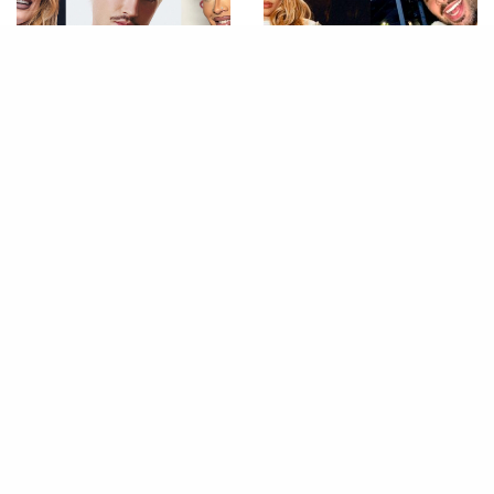
MÚSICA
MÚSICA
Com Luísa Sonza, Jão, Gloria
Salve Sul: Festival reúne
Groove e mais, Universo
artistas brasileiros a fim de
Spanta abre as vendas para a
arrecadar fundos para o Rio
edição de 2025 do festival;
Grande do Sul
confira