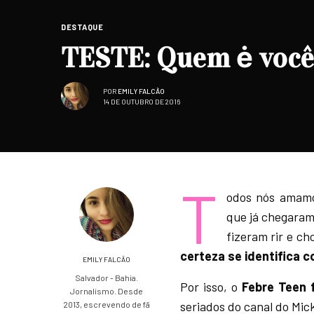
DESTAQUE
TESTE: Quem ė você 
POR
EMILY FALCÃO
14 DE OUTUBRO DE 2016
T
odos nós amamo
que já chegaram
fizeram rir e c
certeza se identifica 
EMILY FALCÃO
Salvador - Bahia.
Por isso, o
Febre Teen 
Jornalismo. Desde
seriados do canal do Mi
2013, escrevendo de fã