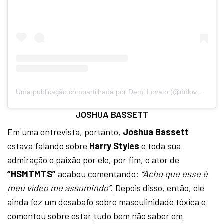
Uma publicação compartilhada por Demi Lovato (@ddlovato)
JOSHUA BASSETT
Em uma entrevista, portanto,
Joshua Bassett
estava falando sobre
Harry Styles
e toda sua
admiração e paixão por ele, por fi
m, o ator de
“HSMTMTS”
acabou comentando:
“Acho que esse é
meu vídeo me assumindo”
.
Depois disso, então, ele
ainda fez um desabafo sobre
masculinidade tóxica
e
comentou sobre estar
tudo bem não saber em